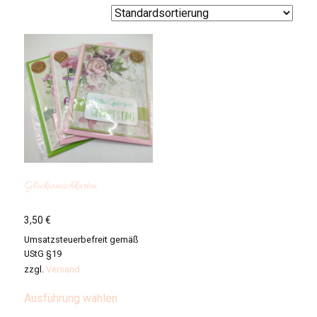
Glückwunschkarten
3,50
€
Umsatzsteuerbefreit gemäß
UStG §19
zzgl.
Versand
Dieses
Ausführung wählen
Produkt