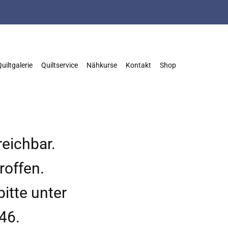
uiltgalerie
Quiltservice
Nähkurse
Kontakt
Shop
reichbar.
roffen.
bitte unter
46.