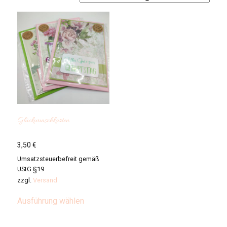
Glückwunschkarten
3,50
€
Umsatzsteuerbefreit gemäß
UStG §19
zzgl.
Versand
Dieses
Ausführung wählen
Produkt
weist