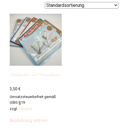
Weihnachts- und Winterkarten
3,50
€
Umsatzsteuerbefreit gemäß
UStG §19
zzgl.
Versand
Dieses
Ausführung wählen
Produkt