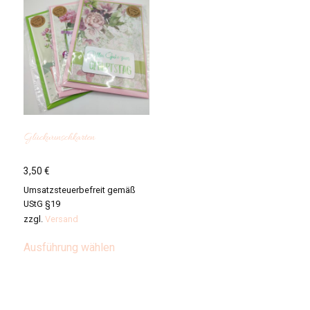
Glückwunschkarten
3,50
€
Umsatzsteuerbefreit gemäß
UStG §19
zzgl.
Versand
Dieses
Ausführung wählen
Produkt
weist
mehrere
Varianten