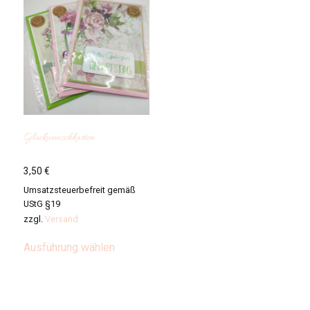
Glückwunschkarten
3,50
€
Umsatzsteuerbefreit gemäß
UStG §19
zzgl.
Versand
Dieses
Ausführung wählen
Produkt
weist
mehrere
Varianten