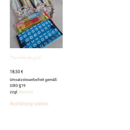
Popcorntasche groß
18,50
€
Umsatzsteuerbefreit gemäß
UStG §19
zzgl.
Versand
Dieses
Ausführung wählen
Produkt
weist
mehrere
Varianten