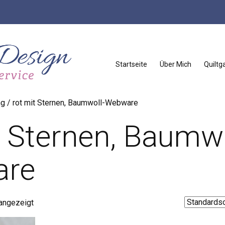
Startseite
Über Mich
Quiltga
g / rot mit Sternen, Baumwoll-Webware
t Sternen, Baumwo
re
 angezeigt