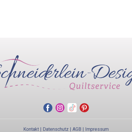
re
ten
nen
n
ktseite
lt
n
Kontakt
|
Datenschutz
|
AGB
|
Impressum