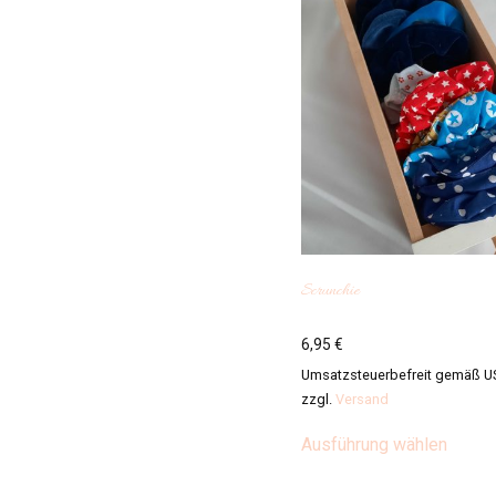
Scrunchie
6,95
€
Umsatzsteuerbefreit gemäß U
zzgl.
Versand
Diese
Ausführung wählen
Produ
weist