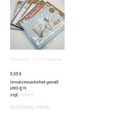
Weihnachts- und Winterkarten
3,50
€
Umsatzsteuerbefreit gemäß
UStG §19
zzgl.
Versand
Dieses
Ausführung wählen
Produkt
weist
mehrere
Varianten