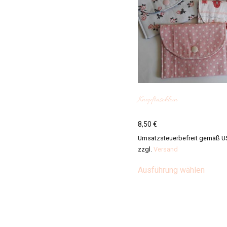
Knopftäschlein
8,50
€
Umsatzsteuerbefreit gemäß U
zzgl.
Versand
Diese
Ausführung wählen
Produ
weist
mehre
Varian
auf.