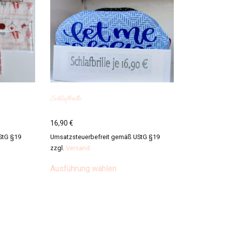
Schlafbrille
16,90
€
StG §19
Umsatzsteuerbefreit gemäß UStG §19
zzgl.
Versand
s
Dieses
Ausführung wählen
kt
Produkt
weist
re
mehrere
ten
Varianten
auf.