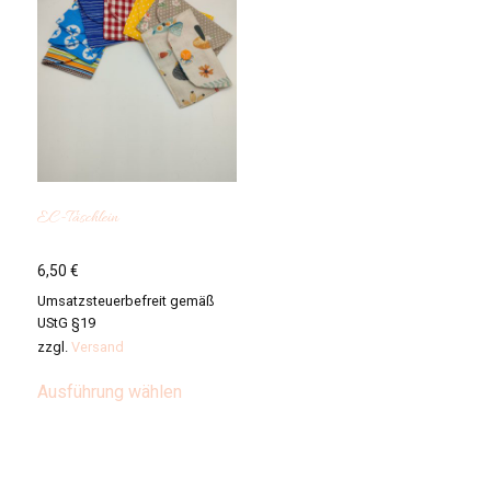
EC-Täschlein
6,50
€
Umsatzsteuerbefreit gemäß
UStG §19
zzgl.
Versand
Dieses
Ausführung wählen
Produkt
weist
mehrere
Varianten