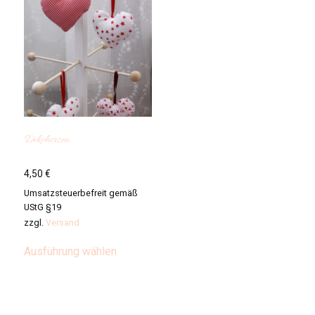
Dekoherzen
4,50
€
Umsatzsteuerbefreit gemäß
UStG §19
zzgl.
Versand
Dieses
Ausführung wählen
Produkt
weist
mehrere
Varianten