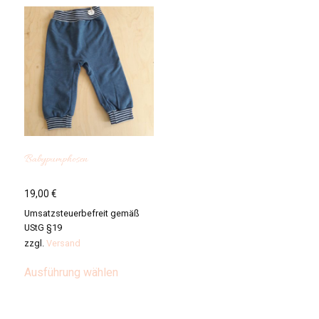
Babypumphosen
19,00
€
Umsatzsteuerbefreit gemäß
UStG §19
zzgl.
Versand
Dieses
Ausführung wählen
Produkt
weist
mehrere