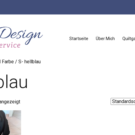
Startseite
Über Mich
Quiltga
Farbe / S- hellblau
blau
 angezeigt