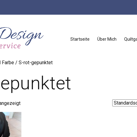
Startseite
Über Mich
Quiltga
 Farbe / S-rot-gepunktet
gepunktet
 angezeigt