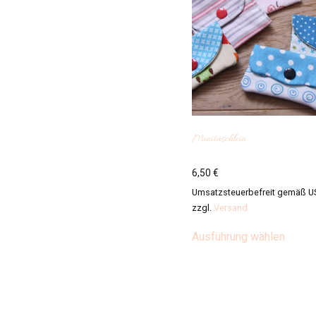
Minitäschlein
6,50
€
Umsatzsteuerbefreit gemäß U
zzgl.
Versand
Diese
Ausführung wählen
Produ
weist
mehre
Varian
auf.