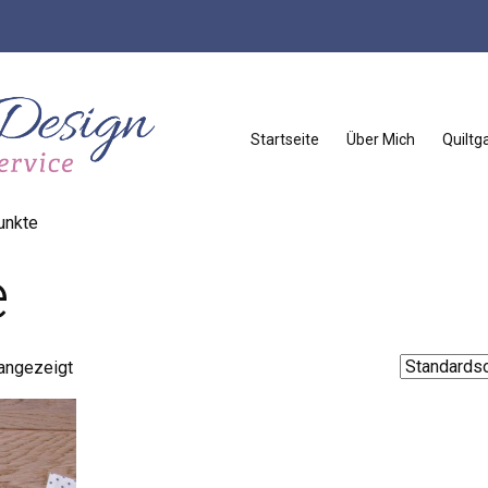
Startseite
Über Mich
Quiltga
unkte
e
 angezeigt