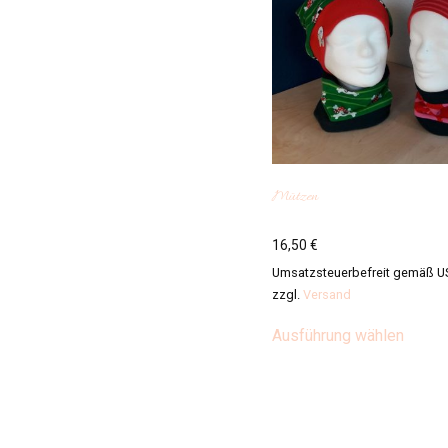
Mützen
16,50
€
Umsatzsteuerbefreit gemäß U
zzgl.
Versand
Diese
Ausführung wählen
Produ
weist
mehre
Varian
auf.