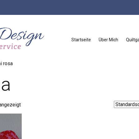
Startseite
Über Mich
Quiltga
i rosa
sa
 angezeigt