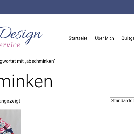
Startseite
Über Mich
Quiltga
gwortet mit „abschminken“
minken
 angezeigt