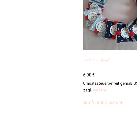
Abschminkpads
6,90
€
Umsatzsteuerbefreit gemäß U
zzgl.
Versand
Diese
Ausführung wählen
Produ
weist
mehre
Varian
auf.