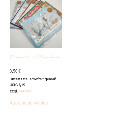
Weihnachts- und Winterkarten
3,50
€
Umsatzsteuerbefreit gemäß
UStG §19
zzgl.
Versand
Dieses
Ausführung wählen
Produkt
weist
mehrere
Varianten