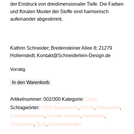
der Eindruck von dreidimensionaler Tiefe. Die Farben
und floralen Muster der Stoffe sind harmonisch
aufeinander abgestimmt.
Kathrin Schneider; Breitensteiner Allee 8; 21279
Hollenstedt; Kontakt@Schneiderlein-Design.de
Vorrätig
Quilt
In den Warenkorb
"Bella
Quadratica"
Menge
Artikelnummer:
002/300
Kategorie:
Quilts
Schlagwörter:
100% Baumwolle
,
Decke
,
Dekoration
,
Freihandquilting
,
Freude machen
,
Geschenk
,
Handarbeit
,
Quilt
,
Wärmespender