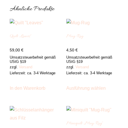
Ähnliche Produkte
Quilt „Leaves“
Mug-Rug
59,00
€
4,50
€
Umsatzsteuerbefreit gemäß
Umsatzsteuerbefreit gemäß
UStG §19
UStG §19
zzgl.
Versand
zzgl.
Versand
Lieferzeit: ca. 3-4 Werktage
Lieferzeit: ca. 3-4 Werktage
Dieses
Produkt
In den Warenkorb
Ausführung wählen
weist
mehrere
Varianten
auf.
Die
Optionen
Miniquilt „Mug-Rug“
können