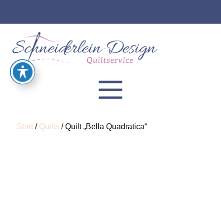
Start
/
Quilts
/ Quilt „Bella Quadratica“