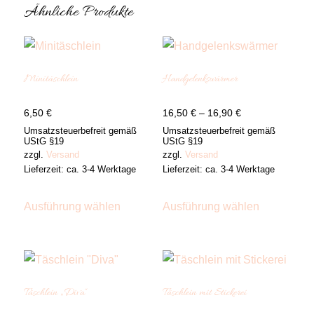
Ähnliche Produkte
Minitäschlein
Handgelenkswärmer
Preisspanne:
6,50
€
16,50
€
–
16,90
€
16,50 €
Umsatzsteuerbefreit gemäß
Umsatzsteuerbefreit gemäß
UStG §19
UStG §19
bis
zzgl.
Versand
zzgl.
Versand
16,90 €
Lieferzeit: ca. 3-4 Werktage
Lieferzeit: ca. 3-4 Werktage
Dieses
Dieses
Produkt
Produkt
Ausführung wählen
Ausführung wählen
weist
weist
mehrere
mehrere
Varianten
Varianten
auf.
auf.
Die
Die
Optionen
Optionen
Täschlein „Diva“
Täschlein mit Stickerei
können
können
auf
auf