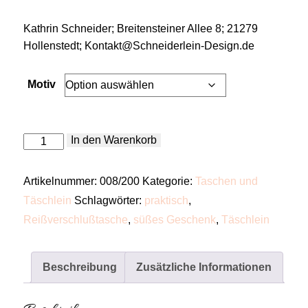
Kathrin Schneider; Breitensteiner Allee 8; 21279
Hollenstedt; Kontakt@Schneiderlein-Design.de
Motiv
Kleines
In den Warenkorb
Täschlein
mit
Reißverschluss
Artikelnummer:
008/200
Kategorie:
Taschen und
Menge
Täschlein
Schlagwörter:
praktisch
,
Reißverschlußtasche
,
süßes Geschenk
,
Täschlein
Beschreibung
Zusätzliche Informationen