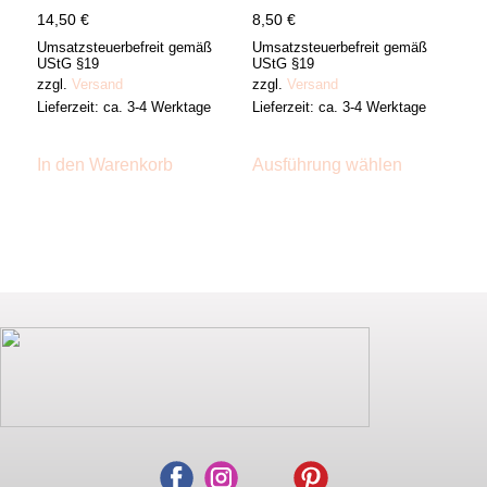
der
der
14,50
€
8,50
€
Produktseite
Produktsei
gewählt
gewählt
Umsatzsteuerbefreit gemäß
Umsatzsteuerbefreit gemäß
werden
werden
UStG §19
UStG §19
zzgl.
Versand
zzgl.
Versand
Lieferzeit: ca. 3-4 Werktage
Lieferzeit: ca. 3-4 Werktage
Dieses
Produkt
In den Warenkorb
Ausführung wählen
weist
mehrere
Varianten
auf.
Die
Optionen
können
auf
der
Produktsei
gewählt
werden