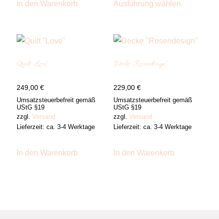
Produkt
In den Warenkorb
Ausführung wählen
weist
mehrere
Varianten
auf.
Die
Optionen
Quilt „Love“
Decke „Rosendesign“
können
auf
der
249,00
€
229,00
€
Produktsei
gewählt
Umsatzsteuerbefreit gemäß
Umsatzsteuerbefreit gemäß
werden
UStG §19
UStG §19
zzgl.
Versand
zzgl.
Versand
Lieferzeit: ca. 3-4 Werktage
Lieferzeit: ca. 3-4 Werktage
In den Warenkorb
In den Warenkorb