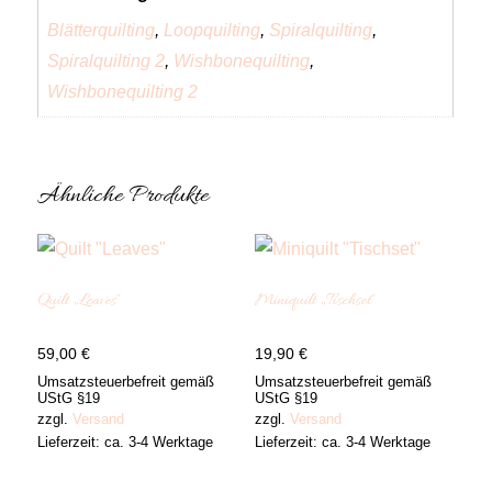
Blätterquilting
,
Loopquilting
,
Spiralquilting
,
Spiralquilting 2
,
Wishbonequilting
,
Wishbonequilting 2
Ähnliche Produkte
Quilt „Leaves“
Miniquilt „Tischset“
59,00
€
19,90
€
Umsatzsteuerbefreit gemäß
Umsatzsteuerbefreit gemäß
UStG §19
UStG §19
zzgl.
Versand
zzgl.
Versand
Lieferzeit: ca. 3-4 Werktage
Lieferzeit: ca. 3-4 Werktage
Dieses