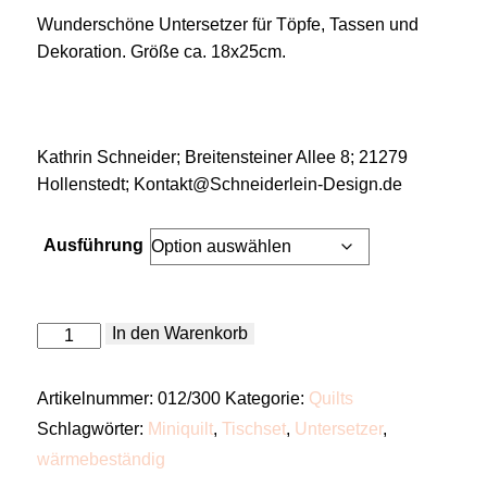
Wunderschöne Untersetzer für Töpfe, Tassen und
Dekoration. Größe ca. 18x25cm.
Kathrin Schneider; Breitensteiner Allee 8; 21279
Hollenstedt; Kontakt@Schneiderlein-Design.de
Ausführung
Miniquilt
In den Warenkorb
"Untersetzer
rosa"
Menge
Artikelnummer:
012/300
Kategorie:
Quilts
Schlagwörter:
Miniquilt
,
Tischset
,
Untersetzer
,
wärmebeständig