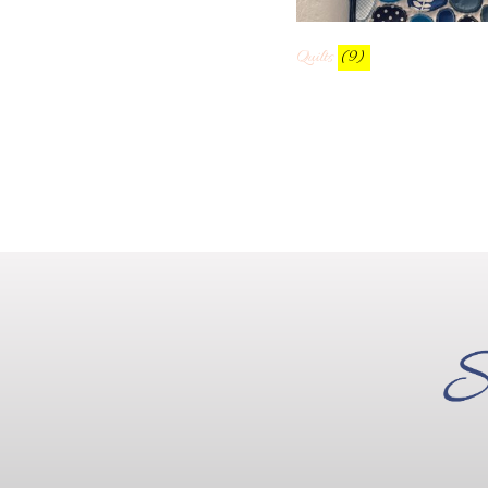
Quilts
(9)