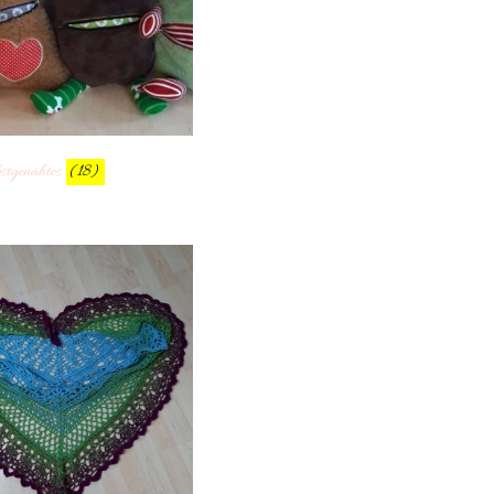
bstgenähtes
(18)