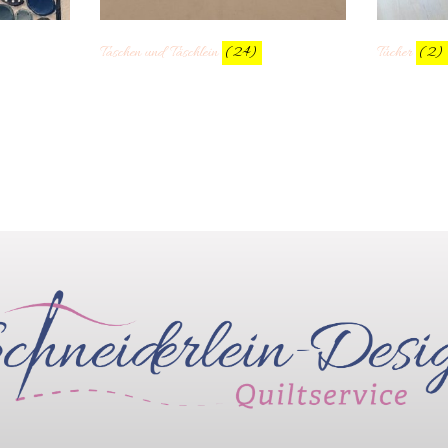
Taschen und Täschlein
(24)
Tücher
(2)