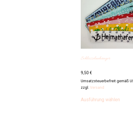
Schlüsselanhänger
9,50
€
Umsatzsteuerbefreit gemäß U
zzgl.
Versand
Diese
Ausführung wählen
Produ
weist
mehre
Varian
auf.