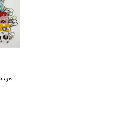
StG §19
s
kt
re
ten