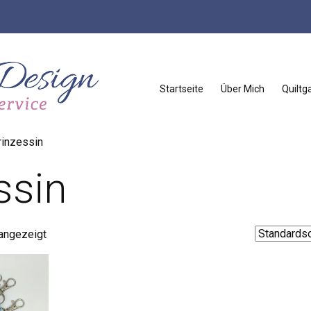
Startseite
Über Mich
Quiltga
rinzessin
ssin
 angezeigt