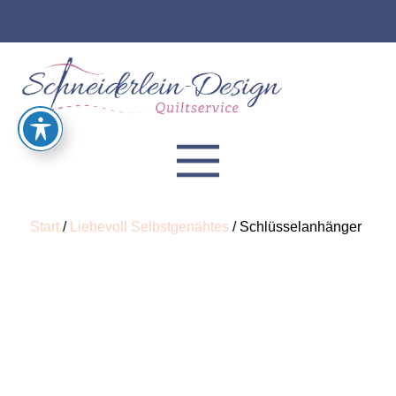
Start
/
Liebevoll Selbstgenähtes
/ Schlüsselanhänger