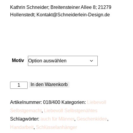
Kathrin Schneider; Breitensteiner Allee 8; 21279
Hollenstedt; Kontakt@Schneiderlein-Design.de
Motiv
Schlüsselanhänger
In den Warenkorb
Menge
Artikelnummer:
018/400
Kategorien:
Liebevoll
Selbstgemacht
,
Liebevoll Selbstgenähtes
Schlagwörter:
auch für Männer
,
Geschenkidee
,
Handarbeit
,
Schlüsselanhänger