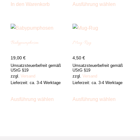
Produkt
In den Warenkorb
Ausführung wählen
weist
mehrere
Varianten
auf.
Die
Optionen
Babypumphosen
Mug-Rug
können
auf
der
19,00
€
4,50
€
Produktsei
gewählt
Umsatzsteuerbefreit gemäß
Umsatzsteuerbefreit gemäß
werden
UStG §19
UStG §19
zzgl.
Versand
zzgl.
Versand
Lieferzeit: ca. 3-4 Werktage
Lieferzeit: ca. 3-4 Werktage
Dieses
Dieses
Produkt
Produkt
Ausführung wählen
Ausführung wählen
weist
weist
mehrere
mehrere
Varianten
Varianten
auf.
auf.
Die
Die
Optionen
Optionen
können
können