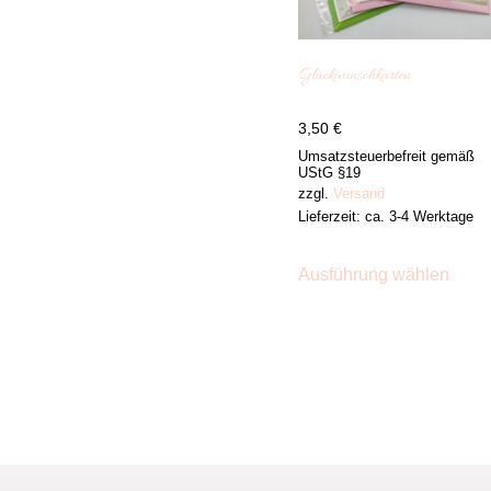
Glückwunschkarten
3,50
€
Umsatzsteuerbefreit gemäß
UStG §19
zzgl.
Versand
Lieferzeit: ca. 3-4 Werktage
Dies
Prod
Ausführung wählen
weist
mehr
Varia
auf.
Die
Opti
könn
auf
der
Produ
gewä