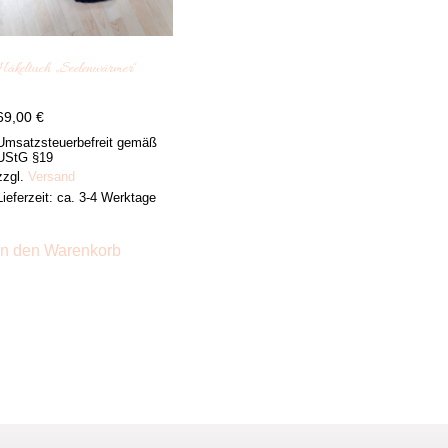
Häkeltuch „Seelenwärmer“
69,00
€
Umsatzsteuerbefreit gemäß
UStG §19
zzgl.
Versand
Lieferzeit: ca. 3-4 Werktage
In den Warenkorb
ite