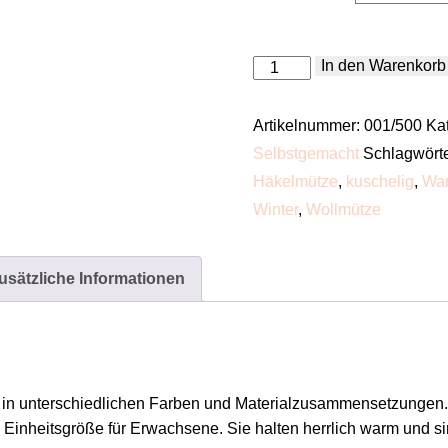
Häkelmütze
In den Warenkorb
Menge
Artikelnummer:
001/500
Ka
Selbstgemacht
Schlagwört
Häkelmütze
,
kuschelig
,
Wa
Winter
,
Wollmütze
usätzliche Informationen
 in unterschiedlichen Farben und Materialzusammensetzungen. S
 Einheitsgröße für Erwachsene. Sie halten herrlich warm und s