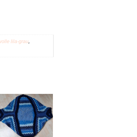
olle lila-grau
,