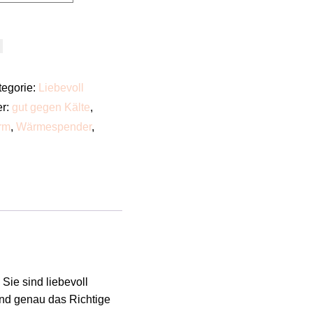
tegorie:
Liebevoll
er:
gut gegen Kälte
,
rm
,
Wärmespender
,
ie sind liebevoll
ind genau das Richtige