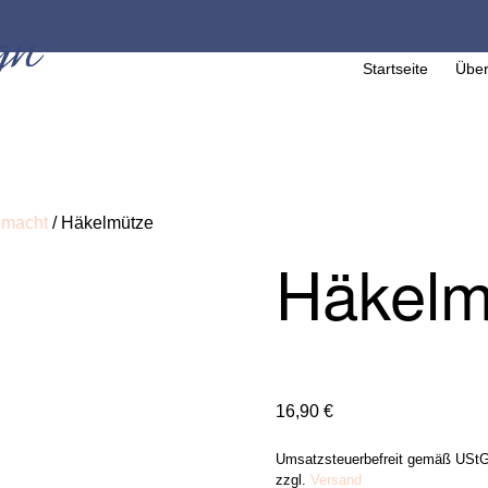
Startseite
Über
emacht
/ Häkelmütze
Häkelm
16,90
€
Umsatzsteuerbefreit gemäß USt
zzgl.
Versand