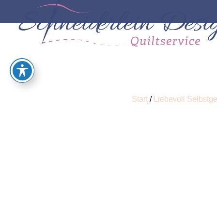
Start
/
Liebevoll Selbstg