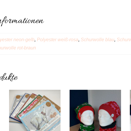
nformationen
yester neon-gelb
,
Polyester weiß-rosa
,
Schurwolle blau
,
Schurw
urwolle rot-braun
dukte