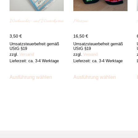
Weihnachts- und Winterkarten
Mützen
3,50
€
16,50
€
Umsatzsteuerbefreit gemäß
Umsatzsteuerbefreit gemäß
UStG §19
UStG §19
zzgl.
Versand
zzgl.
Versand
Lieferzeit: ca. 3-4 Werktage
Lieferzeit: ca. 3-4 Werktage
es
Dieses
Dieses
ukt
Produkt
Produkt
Ausführung wählen
Ausführung wählen
weist
weist
ere
mehrere
mehrere
nten
Varianten
Varianten
auf.
auf.
Die
Die
onen
Optionen
Optionen
en
können
können
auf
auf
der
der
ktseite
Produktseite
Produktse
hlt
gewählt
gewählt